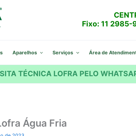
CENT
Fixo:
11 2985-
s
Aparelhos
Serviços
Área de Atendimen
SITA TÉCNICA LOFRA PELO WHATSAP
Lofra Água Fria
to de 2023