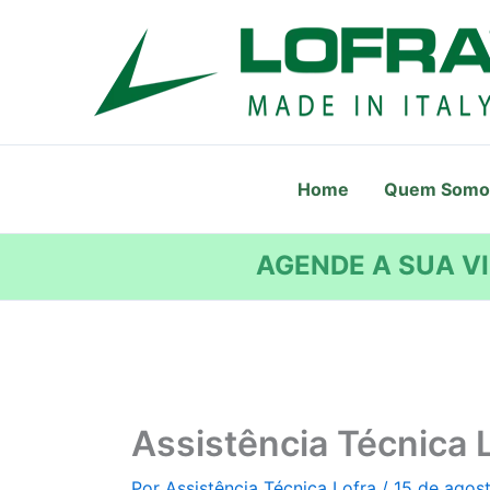
Ir
para
o
conteúdo
Home
Quem Somo
AGENDE A SUA VI
Assistência Técnica 
Por
Assistência Técnica Lofra
/
15 de agos