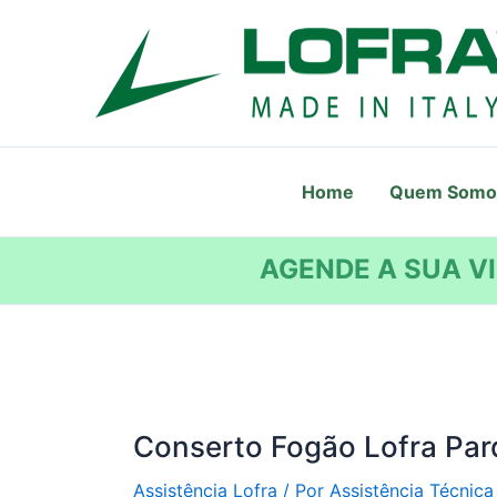
Ir
para
o
conteúdo
Home
Quem Somo
AGENDE A SUA VI
Conserto Fogão Lofra Pa
Assistência Lofra
/ Por
Assistência Técnica