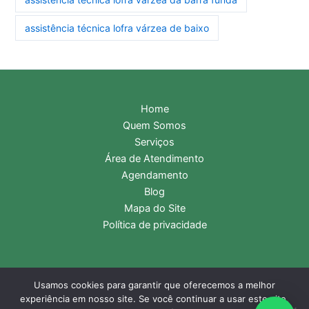
assistência técnica lofra várzea de baixo
Home
Quem Somos
Serviços
Área de Atendimento
Agendamento
Blog
Mapa do Site
Política de privacidade
Usamos cookies para garantir que oferecemos a melhor
Copyright © 2026 Assistência Técnica Lofra | Central de
experiência em nosso site. Se você continuar a usar este site,