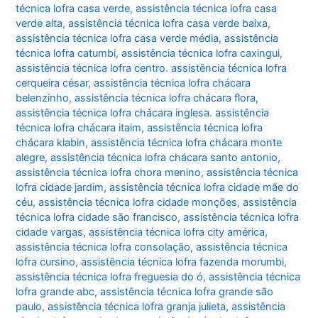
técnica lofra casa verde
,
assistência técnica lofra casa
verde alta
,
assistência técnica lofra casa verde baixa
,
assistência técnica lofra casa verde média
,
assistência
técnica lofra catumbi
,
assistência técnica lofra caxingui
,
assistência técnica lofra centro. assistência técnica lofra
cerqueira césar
,
assistência técnica lofra chácara
belenzinho
,
assistência técnica lofra chácara flora
,
assistência técnica lofra chácara inglesa. assistência
técnica lofra chácara itaim
,
assistência técnica lofra
chácara klabin
,
assistência técnica lofra chácara monte
alegre
,
assistência técnica lofra chácara santo antonio
,
assistência técnica lofra chora menino
,
assistência técnica
lofra cidade jardim
,
assistência técnica lofra cidade mãe do
céu
,
assistência técnica lofra cidade monções
,
assistência
técnica lofra cidade são francisco
,
assistência técnica lofra
cidade vargas
,
assistência técnica lofra city américa
,
assistência técnica lofra consolação
,
assistência técnica
lofra cursino
,
assistência técnica lofra fazenda morumbi
,
assistência técnica lofra freguesia do ó
,
assistência técnica
lofra grande abc
,
assistência técnica lofra grande são
paulo
,
assistência técnica lofra granja julieta
,
assistência