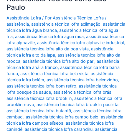
Paulo
Assistência Lofra
/ Por
Assistência Técnica Lofra
/
assistência
,
assistência técnica lofra aclimação
,
assistência
técnica lofra água branca
,
assistência técnica lofra água
fria
,
assistência técnica lofra água rasa
,
assistência técnica
lofra alphaville
,
assistência técnica lofra alphaville industrial
,
assistência técnica lofra alto da boa vista
,
assistência
técnica lofra alto da lapa
,
assistência técnica lofra alto da
mooca
,
assistência técnica lofra alto do pari
,
assistência
técnica lofra anália franco
,
assistência técnica lofra barra
funda
,
assistência técnica lofra bela vista
,
assistência
técnica lofra belém
,
assistência técnica lofra belenzinho
,
assistência técnica lofra bom retiro
,
assistência técnica
lofra bosque da saúde
,
assistência técnica lofra brás
,
assistência técnica lofra brooklin
,
assistência técnica lofra
brooklin novo
,
assistência técnica lofra brooklin paulista
,
assistência técnica lofra butantã
,
assistência técnica lofra
cambuci
,
assistência técnica lofra campo belo
,
assistência
técnica lofra campos elíseos
,
assistência técnica lofra
canindé
,
assistência técnica lofra carandiru
,
assistência