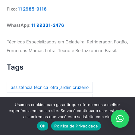
Fixo:
11 2985-9116
WhastApp:
11 99331-2476
Técnicos Especializados em Geladeira, Refrigerador, Fogão,
Forno das Marcas Lofra, Tecno e Bertazzoni no Brasil.
Tags
assistência técnica lofra jardim cruzeiro
assistência técnica lofra parada inglesa
Usamos cookies para garantir que oferecemos a melhor
experiência em nosso site. Se você continuar a usar este site,
assistência técnica lofra paraíso
assumiremos que você está satisfeito com ele.
assistência técnica lofra paraíso do morumbi
Ok
Política de Privacidade