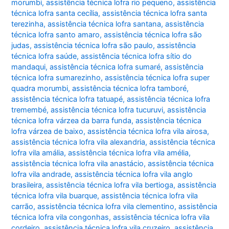
morumbi
,
assistência técnica lofra rio pequeno
,
assistência
técnica lofra santa cecília
,
assistência técnica lofra santa
terezinha
,
assistência técnica lofra santana
,
assistência
técnica lofra santo amaro
,
assistência técnica lofra são
judas
,
assistência técnica lofra são paulo
,
assistência
técnica lofra saúde
,
assistência técnica lofra sítio do
mandaqui
,
assistência técnica lofra sumaré
,
assistência
técnica lofra sumarezinho
,
assistência técnica lofra super
quadra morumbi
,
assistência técnica lofra tamboré
,
assistência técnica lofra tatuapé
,
assistência técnica lofra
tremembé
,
assistência técnica lofra tucuruvi
,
assistência
técnica lofra várzea da barra funda
,
assistência técnica
lofra várzea de baixo
,
assistência técnica lofra vila airosa
,
assistência técnica lofra vila alexandria
,
assistência técnica
lofra vila amália
,
assistência técnica lofra vila amélia
,
assistência técnica lofra vila anastácio
,
assistência técnica
lofra vila andrade
,
assistência técnica lofra vila anglo
brasileira
,
assistência técnica lofra vila bertioga
,
assistência
técnica lofra vila buarque
,
assistência técnica lofra vila
carrão
,
assistência técnica lofra vila clementino
,
assistência
técnica lofra vila congonhas
,
assistência técnica lofra vila
cordeiro
,
assistência técnica lofra vila cruzeiro
,
assistência