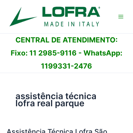
Ir
para
o
conteúdo
CENTRAL DE ATENDIMENTO:
Fixo:
11 2985-9116
- WhatsApp:
1199331-2476
assistência técnica
lofra real parque
Assistência Técnica Lofra São