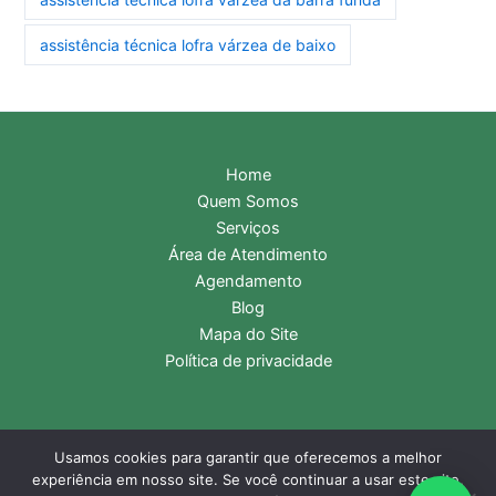
assistência técnica lofra várzea de baixo
Home
Quem Somos
Serviços
Área de Atendimento
Agendamento
Blog
Mapa do Site
Política de privacidade
Usamos cookies para garantir que oferecemos a melhor
Copyright © 2026 Assistência Técnica Lofra | Central de
experiência em nosso site. Se você continuar a usar este site,