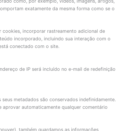
porado como, por exemplo, vídeos, imagens, artigos,
e comportam exatamente da mesma forma como se o
 cookies, incorporar rastreamento adicional de
nteúdo incorporado, incluindo sua interação com o
stá conectado com o site.
ndereço de IP será incluído no e-mail de redefinição
s seus metadados são conservados indefinidamente.
 e aprovar automaticamente qualquer comentário
se houver), também guardamos as informações