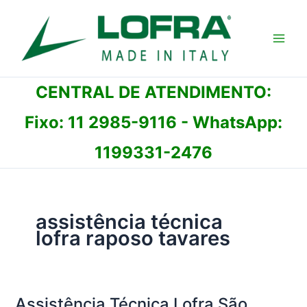
Ir
para
o
conteúdo
CENTRAL DE ATENDIMENTO:
Fixo:
11 2985-9116
- WhatsApp:
1199331-2476
assistência técnica
lofra raposo tavares
Assistência Técnica Lofra São