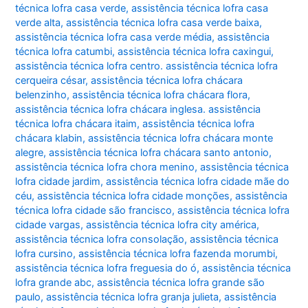
técnica lofra casa verde
,
assistência técnica lofra casa
verde alta
,
assistência técnica lofra casa verde baixa
,
assistência técnica lofra casa verde média
,
assistência
técnica lofra catumbi
,
assistência técnica lofra caxingui
,
assistência técnica lofra centro. assistência técnica lofra
cerqueira césar
,
assistência técnica lofra chácara
belenzinho
,
assistência técnica lofra chácara flora
,
assistência técnica lofra chácara inglesa. assistência
técnica lofra chácara itaim
,
assistência técnica lofra
chácara klabin
,
assistência técnica lofra chácara monte
alegre
,
assistência técnica lofra chácara santo antonio
,
assistência técnica lofra chora menino
,
assistência técnica
lofra cidade jardim
,
assistência técnica lofra cidade mãe do
céu
,
assistência técnica lofra cidade monções
,
assistência
técnica lofra cidade são francisco
,
assistência técnica lofra
cidade vargas
,
assistência técnica lofra city américa
,
assistência técnica lofra consolação
,
assistência técnica
lofra cursino
,
assistência técnica lofra fazenda morumbi
,
assistência técnica lofra freguesia do ó
,
assistência técnica
lofra grande abc
,
assistência técnica lofra grande são
paulo
,
assistência técnica lofra granja julieta
,
assistência