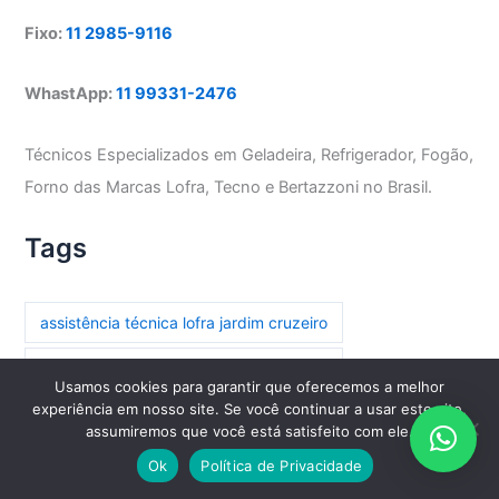
Fixo:
11 2985-9116
WhastApp:
11 99331-2476
Técnicos Especializados em Geladeira, Refrigerador, Fogão,
Forno das Marcas Lofra, Tecno e Bertazzoni no Brasil.
Tags
assistência técnica lofra jardim cruzeiro
assistência técnica lofra parada inglesa
Usamos cookies para garantir que oferecemos a melhor
experiência em nosso site. Se você continuar a usar este site,
assistência técnica lofra paraíso
assumiremos que você está satisfeito com ele.
assistência técnica lofra paraíso do morumbi
Ok
Política de Privacidade