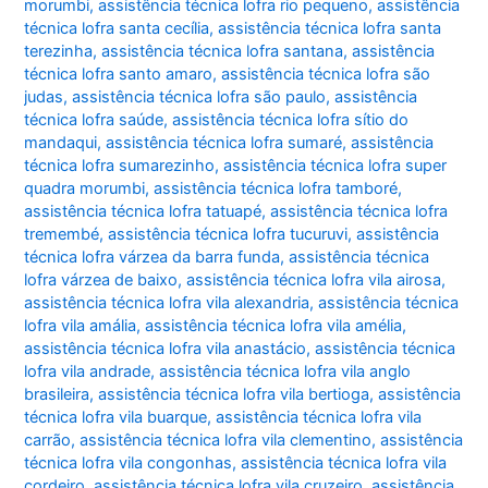
morumbi
,
assistência técnica lofra rio pequeno
,
assistência
técnica lofra santa cecília
,
assistência técnica lofra santa
terezinha
,
assistência técnica lofra santana
,
assistência
técnica lofra santo amaro
,
assistência técnica lofra são
judas
,
assistência técnica lofra são paulo
,
assistência
técnica lofra saúde
,
assistência técnica lofra sítio do
mandaqui
,
assistência técnica lofra sumaré
,
assistência
técnica lofra sumarezinho
,
assistência técnica lofra super
quadra morumbi
,
assistência técnica lofra tamboré
,
assistência técnica lofra tatuapé
,
assistência técnica lofra
tremembé
,
assistência técnica lofra tucuruvi
,
assistência
técnica lofra várzea da barra funda
,
assistência técnica
lofra várzea de baixo
,
assistência técnica lofra vila airosa
,
assistência técnica lofra vila alexandria
,
assistência técnica
lofra vila amália
,
assistência técnica lofra vila amélia
,
assistência técnica lofra vila anastácio
,
assistência técnica
lofra vila andrade
,
assistência técnica lofra vila anglo
brasileira
,
assistência técnica lofra vila bertioga
,
assistência
técnica lofra vila buarque
,
assistência técnica lofra vila
carrão
,
assistência técnica lofra vila clementino
,
assistência
técnica lofra vila congonhas
,
assistência técnica lofra vila
cordeiro
,
assistência técnica lofra vila cruzeiro
,
assistência