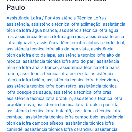
Paulo
Assistência Lofra
/ Por
Assistência Técnica Lofra
/
assistência
,
assistência técnica lofra aclimação
,
assistência
técnica lofra água branca
,
assistência técnica lofra água
fria
,
assistência técnica lofra água rasa
,
assistência técnica
lofra alphaville
,
assistência técnica lofra alphaville industrial
,
assistência técnica lofra alto da boa vista
,
assistência
técnica lofra alto da lapa
,
assistência técnica lofra alto da
mooca
,
assistência técnica lofra alto do pari
,
assistência
técnica lofra anália franco
,
assistência técnica lofra barra
funda
,
assistência técnica lofra bela vista
,
assistência
técnica lofra belém
,
assistência técnica lofra belenzinho
,
assistência técnica lofra bom retiro
,
assistência técnica
lofra bosque da saúde
,
assistência técnica lofra brás
,
assistência técnica lofra brooklin
,
assistência técnica lofra
brooklin novo
,
assistência técnica lofra brooklin paulista
,
assistência técnica lofra butantã
,
assistência técnica lofra
cambuci
,
assistência técnica lofra campo belo
,
assistência
técnica lofra campos elíseos
,
assistência técnica lofra
canindé
,
assistência técnica lofra carandiru
,
assistência