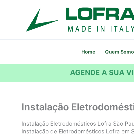
Ir
para
o
conteúdo
Home
Quem Somo
AGENDE A SUA VI
Instalação Eletrodomést
Instalação Eletrodomésticos Lofra São Pau
Instalação de Eletrodomésticos Lofra em 