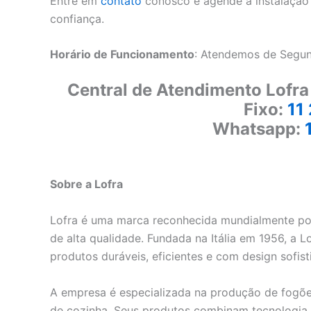
Entre em
contato
conosco e agende a instalação 
confiança.
Horário de Funcionamento
: Atendemos de Segun
Central de Atendimento Lofra
Fixo:
11
Whatsapp:
Sobre a Lofra
Lofra é uma marca reconhecida mundialmente por
de alta qualidade. Fundada na Itália em 1956, a
produtos duráveis, eficientes e com design sofist
A empresa é especializada na produção de fogões
de cozinha. Seus produtos combinam tecnologia 