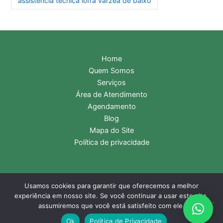
assistência técnica lofra várzea de baixo
Home
Quem Somos
Serviços
Área de Atendimento
Agendamento
Blog
Mapa do Site
Política de privacidade
Usamos cookies para garantir que oferecemos a melhor
Copyright © 2026 Assistência Técnica Lofra | Central de
experiência em nosso site. Se você continuar a usar este site,
Atendimento:
11 2985-9116
- WhatsApp:
11 99331-2476
assumiremos que você está satisfeito com ele.
Ok
Política de Privacidade