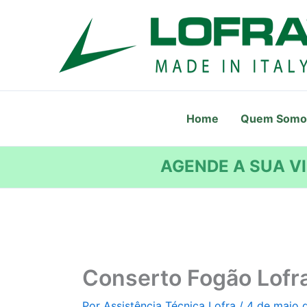
Ir
para
o
conteúdo
Home
Quem Somo
AGENDE A SUA VI
Conserto Fogão Lofr
Por
Assistência Técnica Lofra
/
4 de maio 