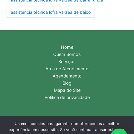
assistência técnica lofra várzea de baixo
Home
Quem Somos
Serviços
Área de Atendimento
Agendamento
Blog
Mapa do Site
Política de privacidade
Usamos cookies para garantir que oferecemos a melhor
Copyright © 2026 Assistência Técnica Lofra | Central de
experiência em nosso site. Se você continuar a usar este site,