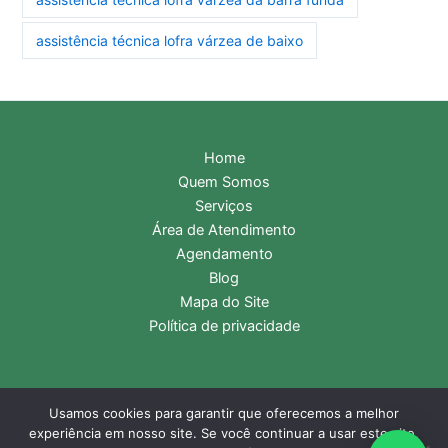
assistência técnica lofra várzea de baixo
Home
Quem Somos
Serviços
Área de Atendimento
Agendamento
Blog
Mapa do Site
Política de privacidade
Usamos cookies para garantir que oferecemos a melhor
Copyright © 2026 Assistência Técnica Lofra | Central de
experiência em nosso site. Se você continuar a usar este site,