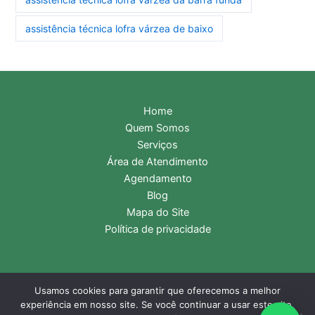
assistência técnica lofra várzea de baixo
Home
Quem Somos
Serviços
Área de Atendimento
Agendamento
Blog
Mapa do Site
Política de privacidade
Usamos cookies para garantir que oferecemos a melhor
Copyright © 2026 Assistência Técnica Lofra | Central de
experiência em nosso site. Se você continuar a usar este site,