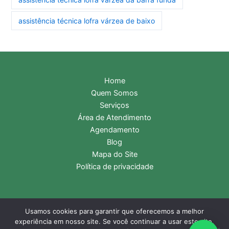
assistência técnica lofra várzea de baixo
Home
Quem Somos
Serviços
Área de Atendimento
Agendamento
Blog
Mapa do Site
Política de privacidade
Usamos cookies para garantir que oferecemos a melhor
Copyright © 2026 Assistência Técnica Lofra | Central de
experiência em nosso site. Se você continuar a usar este site,