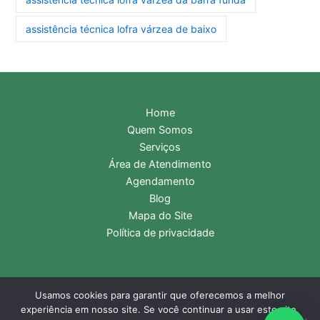
assistência técnica lofra várzea de baixo
Home
Quem Somos
Serviços
Área de Atendimento
Agendamento
Blog
Mapa do Site
Política de privacidade
Usamos cookies para garantir que oferecemos a melhor
Copyright © 2026 Assistência Técnica Lofra | Central de
experiência em nosso site. Se você continuar a usar este site,