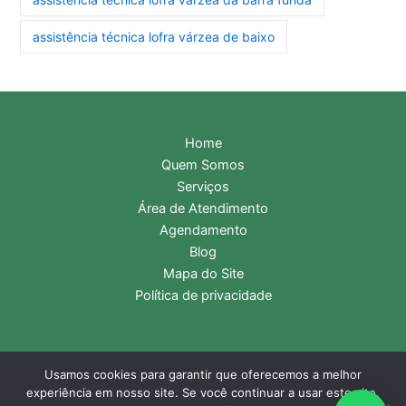
assistência técnica lofra várzea de baixo
Home
Quem Somos
Serviços
Área de Atendimento
Agendamento
Blog
Mapa do Site
Política de privacidade
Usamos cookies para garantir que oferecemos a melhor
Copyright © 2026 Assistência Técnica Lofra | Central de
experiência em nosso site. Se você continuar a usar este site,