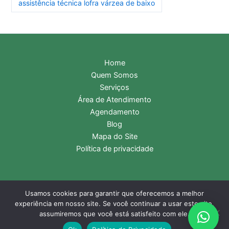
assistência técnica lofra várzea de baixo
Home
Quem Somos
Serviços
Área de Atendimento
Agendamento
Blog
Mapa do Site
Política de privacidade
Usamos cookies para garantir que oferecemos a melhor
Copyright © 2026 Assistência Técnica Lofra | Central de
experiência em nosso site. Se você continuar a usar este site,
Atendimento:
11 2985-9116
- WhatsApp:
11 99331-2476
assumiremos que você está satisfeito com ele.