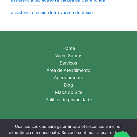
assistência técnica lofra várzea de baixo
Home
Quem Somos
Serviços
Área de Atendimento
Agendamento
Blog
Mapa do Site
Política de privacidade
Usamos cookies para garantir que oferecemos a melhor
Copyright © 2026 Assistência Técnica Lofra | Central de
experiência em nosso site. Se você continuar a usar este site,