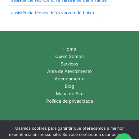
assistência técnica lofra várzea de baixo
Home
Quem Somos
Serviços
Área de Atendimento
Agendamento
Blog
Mapa do Site
Política de privacidade
Usamos cookies para garantir que oferecemos a melhor
Copyright © 2026 Assistência Técnica Lofra | Central de
experiência em nosso site. Se você continuar a usar este site,