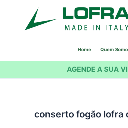
Ir
para
o
conteúdo
Home
Quem Somo
AGENDE A SUA VI
conserto fogão lofra