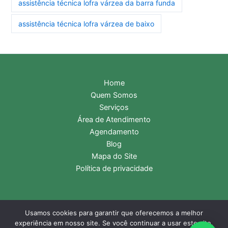
assistência técnica lofra várzea da barra funda
assistência técnica lofra várzea de baixo
Home
Quem Somos
Serviços
Área de Atendimento
Agendamento
Blog
Mapa do Site
Política de privacidade
Usamos cookies para garantir que oferecemos a melhor
Copyright © 2026 Assistência Técnica Lofra | Central de
experiência em nosso site. Se você continuar a usar este site,