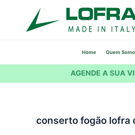
Ir
para
o
conteúdo
Home
Quem Somo
AGENDE A SUA VI
conserto fogão lofra