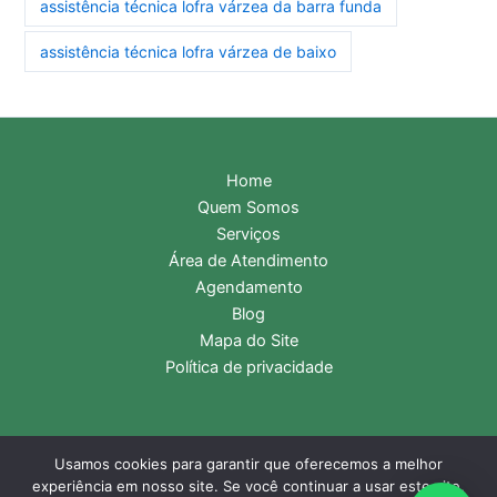
assistência técnica lofra várzea da barra funda
assistência técnica lofra várzea de baixo
Home
Quem Somos
Serviços
Área de Atendimento
Agendamento
Blog
Mapa do Site
Política de privacidade
Usamos cookies para garantir que oferecemos a melhor
Copyright © 2026 Assistência Técnica Lofra | Central de
experiência em nosso site. Se você continuar a usar este site,