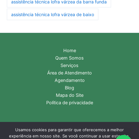
assistência técnica lofra várzea da barra funda
assistência técnica lofra várzea de baixo
Home
Quem Somos
Serviços
Área de Atendimento
Agendamento
Blog
Mapa do Site
Política de privacidade
Usamos cookies para garantir que oferecemos a melhor
Copyright © 2026 Assistência Técnica Lofra | Central de
experiência em nosso site. Se você continuar a usar este site,