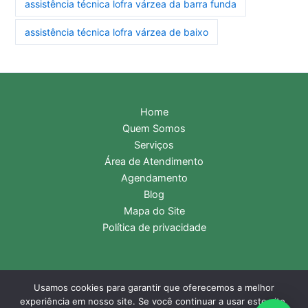
assistência técnica lofra várzea da barra funda
assistência técnica lofra várzea de baixo
Home
Quem Somos
Serviços
Área de Atendimento
Agendamento
Blog
Mapa do Site
Política de privacidade
Usamos cookies para garantir que oferecemos a melhor
Copyright © 2026 Assistência Técnica Lofra | Central de
experiência em nosso site. Se você continuar a usar este site,