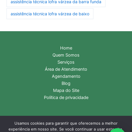
assistência técnica lofra várzea da barra funda
assistência técnica lofra várzea de baixo
Home
Quem Somos
Serviços
Área de Atendimento
Agendamento
Blog
Mapa do Site
Política de privacidade
Usamos cookies para garantir que oferecemos a melhor
Copyright © 2026 Assistência Técnica Lofra | Central de
experiência em nosso site. Se você continuar a usar este site,