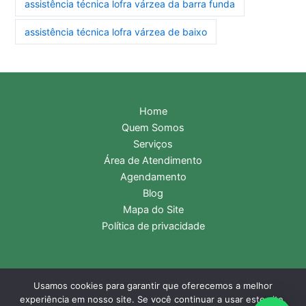
assistência técnica lofra várzea da barra funda
assistência técnica lofra várzea de baixo
Home
Quem Somos
Serviços
Área de Atendimento
Agendamento
Blog
Mapa do Site
Política de privacidade
Usamos cookies para garantir que oferecemos a melhor
Copyright © 2026 Assistência Técnica Lofra | Central de
experiência em nosso site. Se você continuar a usar este site,