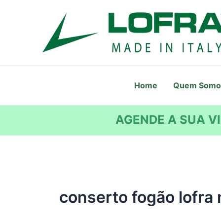
Ir
para
o
conteúdo
Home
Quem Somo
AGENDE A SUA VI
conserto fogão lofra