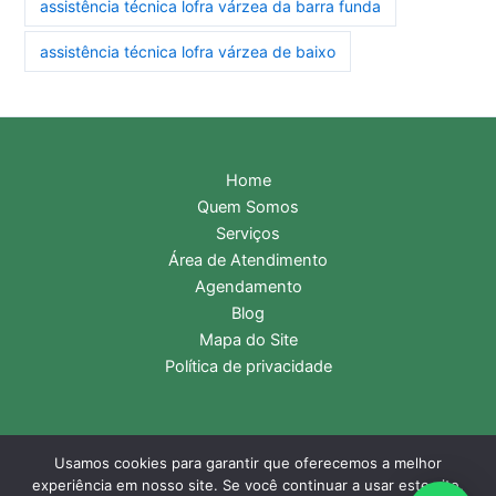
assistência técnica lofra várzea da barra funda
assistência técnica lofra várzea de baixo
Home
Quem Somos
Serviços
Área de Atendimento
Agendamento
Blog
Mapa do Site
Política de privacidade
Usamos cookies para garantir que oferecemos a melhor
Copyright © 2026 Assistência Técnica Lofra | Central de
experiência em nosso site. Se você continuar a usar este site,