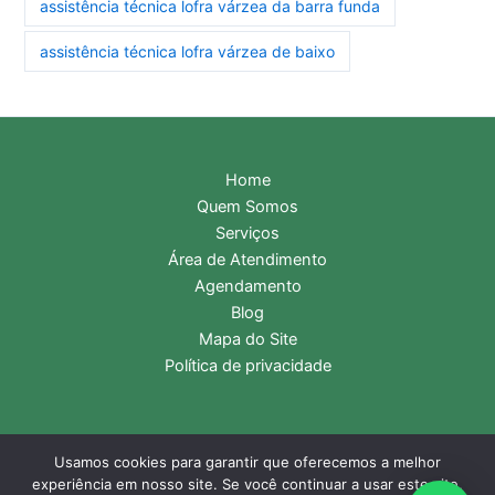
assistência técnica lofra várzea da barra funda
assistência técnica lofra várzea de baixo
Home
Quem Somos
Serviços
Área de Atendimento
Agendamento
Blog
Mapa do Site
Política de privacidade
Usamos cookies para garantir que oferecemos a melhor
Copyright © 2026 Assistência Técnica Lofra | Central de
experiência em nosso site. Se você continuar a usar este site,