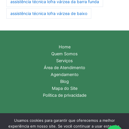
assistência técnica lofra várzea da barra funda
assistência técnica lofra várzea de baixo
Home
Quem Somos
Serviços
Área de Atendimento
Agendamento
Blog
Mapa do Site
Política de privacidade
Usamos cookies para garantir que oferecemos a melhor
Copyright © 2026 Assistência Técnica Lofra | Central de
experiência em nosso site. Se você continuar a usar este site,