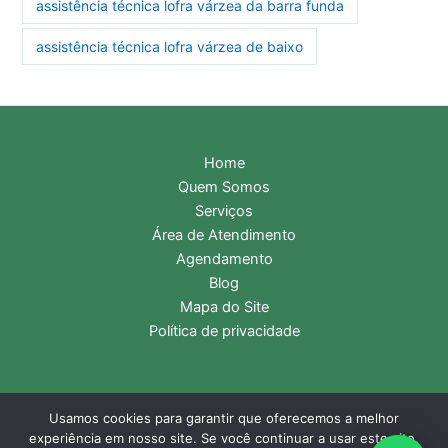
assistência técnica lofra várzea da barra funda
assistência técnica lofra várzea de baixo
Home
Quem Somos
Serviços
Área de Atendimento
Agendamento
Blog
Mapa do Site
Política de privacidade
Usamos cookies para garantir que oferecemos a melhor
Copyright © 2026 Assistência Técnica Lofra | Central de
experiência em nosso site. Se você continuar a usar este site,