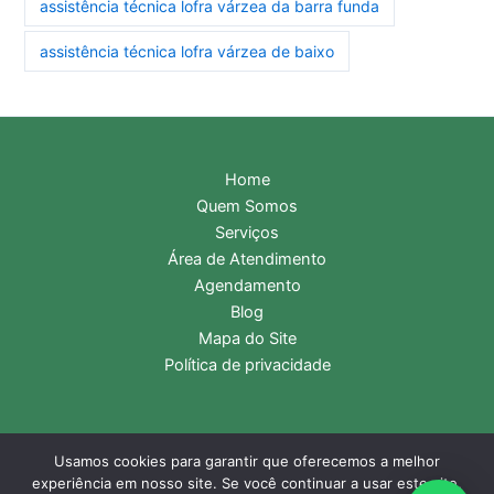
assistência técnica lofra várzea da barra funda
assistência técnica lofra várzea de baixo
Home
Quem Somos
Serviços
Área de Atendimento
Agendamento
Blog
Mapa do Site
Política de privacidade
Usamos cookies para garantir que oferecemos a melhor
Copyright © 2026 Assistência Técnica Lofra | Central de
experiência em nosso site. Se você continuar a usar este site,