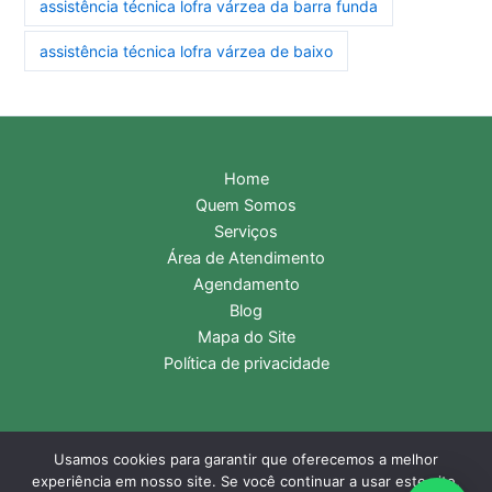
assistência técnica lofra várzea da barra funda
assistência técnica lofra várzea de baixo
Home
Quem Somos
Serviços
Área de Atendimento
Agendamento
Blog
Mapa do Site
Política de privacidade
Usamos cookies para garantir que oferecemos a melhor
Copyright © 2026 Assistência Técnica Lofra | Central de
experiência em nosso site. Se você continuar a usar este site,