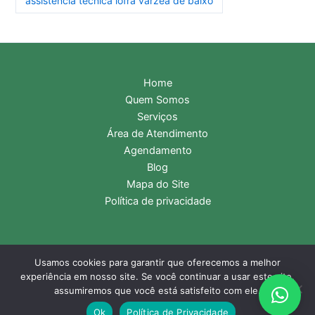
assistência técnica lofra várzea de baixo
Home
Quem Somos
Serviços
Área de Atendimento
Agendamento
Blog
Mapa do Site
Política de privacidade
Usamos cookies para garantir que oferecemos a melhor
Copyright © 2026 Assistência Técnica Lofra | Central de
experiência em nosso site. Se você continuar a usar este site,
Atendimento:
11 2985-9116
- WhatsApp:
11 99331-2476
assumiremos que você está satisfeito com ele.
Ok
Política de Privacidade