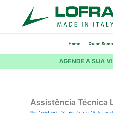
Ir
para
o
conteúdo
Home
Quem Somo
AGENDE A SUA VI
Assistência Técnica L
Por
Assistência Técnica Lofra
/
15 de agos