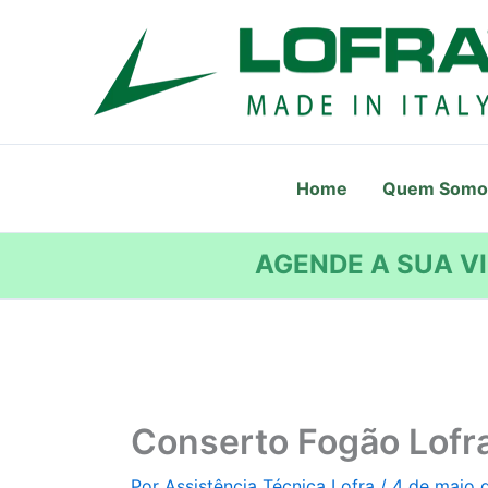
Ir
para
o
conteúdo
Home
Quem Somo
AGENDE A SUA VI
Conserto Fogão Lofra
Por
Assistência Técnica Lofra
/
4 de maio 