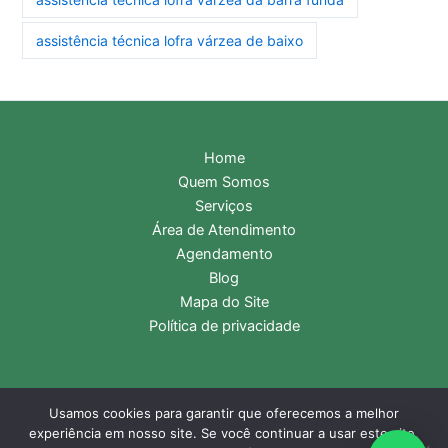
assistência técnica lofra várzea de baixo
Home
Quem Somos
Serviços
Área de Atendimento
Agendamento
Blog
Mapa do Site
Política de privacidade
Usamos cookies para garantir que oferecemos a melhor
Copyright © 2026 Assistência Técnica Lofra | Central de
experiência em nosso site. Se você continuar a usar este site,