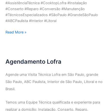
#AssistênciaTécnica #CooktopLofra #Instalação
#Conserto #Reparo #Conversão #Manutenção
#TécnicosEspecializados #SãoPaulo #GrandeSãoPaulo
#ABCPaulista #Interior #Litoral
Assistência
Read More »
Técnica
Cooktop
Lofra
Agendamento Lofra
Agende uma Visita Técnica Lofra em São Paulo, grande
São Paulo, ABC Paulista, Interior de São Paulo, Litoral e no
Brasil.
Temos uma Equipe Técnica qualificada e experiente para
realizar a domicílio: Instalação, Conserto, Reparo,