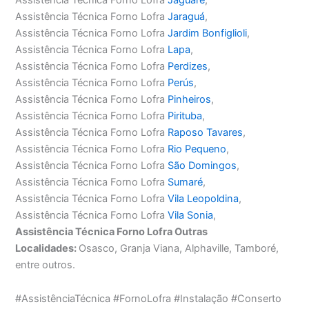
Assistência Técnica Forno Lofra
Jaraguá
,
Assistência Técnica Forno Lofra
Jardim Bonfiglioli
,
Assistência Técnica Forno Lofra
Lapa
,
Assistência Técnica Forno Lofra
Perdizes
,
Assistência Técnica Forno Lofra
Perús
,
Assistência Técnica Forno Lofra
Pinheiros
,
Assistência Técnica Forno Lofra
Pirituba
,
Assistência Técnica Forno Lofra
Raposo Tavares
,
Assistência Técnica Forno Lofra
Rio Pequeno
,
Assistência Técnica Forno Lofra
São Domingos
,
Assistência Técnica Forno Lofra
Sumaré
,
Assistência Técnica Forno Lofra
Vila Leopoldina
,
Assistência Técnica Forno Lofra
Vila Sonia
,
Assistência Técnica Forno Lofra Outras
Localidades:
Osasco, Granja Viana, Alphaville, Tamboré,
entre outros.
#AssistênciaTécnica #FornoLofra #Instalação #Conserto