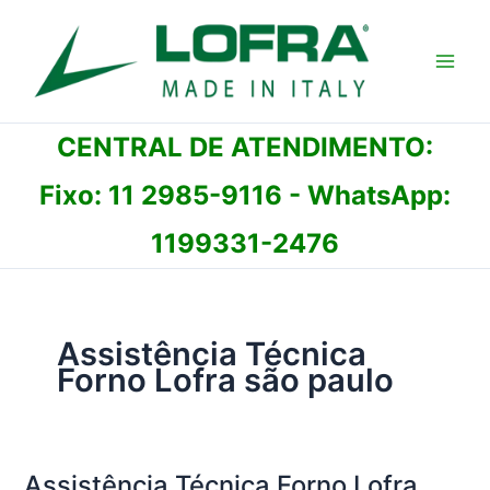
Ir
para
o
conteúdo
CENTRAL DE ATENDIMENTO:
Fixo:
11 2985-9116
- WhatsApp:
1199331-2476
Assistência Técnica
Forno Lofra são paulo
Assistência Técnica Forno Lofra