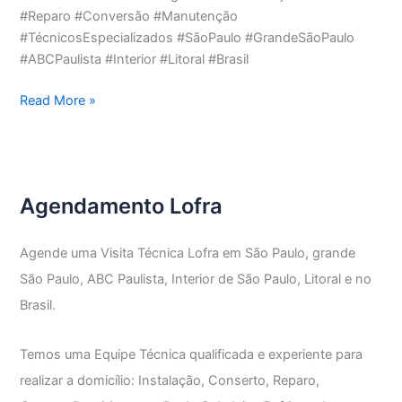
#Reparo #Conversão #Manutenção
#TécnicosEspecializados #SãoPaulo #GrandeSãoPaulo
#ABCPaulista #Interior #Litoral #Brasil
Assistência
Read More »
Técnica
Fogão
Lofra
Agendamento Lofra
Agende uma Visita Técnica Lofra em São Paulo, grande
São Paulo, ABC Paulista, Interior de São Paulo, Litoral e no
Brasil.
Temos uma Equipe Técnica qualificada e experiente para
realizar a domicílio: Instalação, Conserto, Reparo,