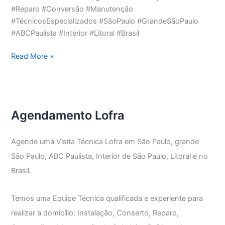
#Reparo #Conversão #Manutenção
#TécnicosEspecializados #SãoPaulo #GrandeSãoPaulo
#ABCPaulista #Interior #Litoral #Brasil
Assistência
Read More »
Técnica
Fogão
Lofra
Agendamento Lofra
Agende uma Visita Técnica Lofra em São Paulo, grande
São Paulo, ABC Paulista, Interior de São Paulo, Litoral e no
Brasil.
Temos uma Equipe Técnica qualificada e experiente para
realizar a domicílio: Instalação, Conserto, Reparo,