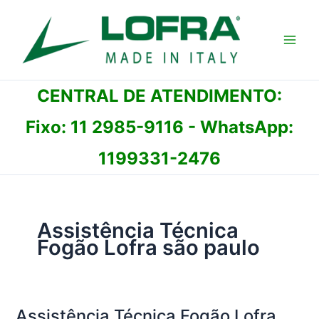
Ir
para
o
conteúdo
CENTRAL DE ATENDIMENTO:
Fixo:
11 2985-9116
- WhatsApp:
1199331-2476
Assistência Técnica
Fogão Lofra são paulo
Assistência Técnica Fogão Lofra