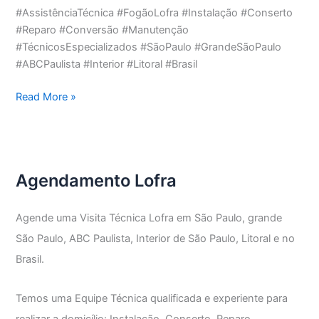
#AssistênciaTécnica #FogãoLofra #Instalação #Conserto
#Reparo #Conversão #Manutenção
#TécnicosEspecializados #SãoPaulo #GrandeSãoPaulo
#ABCPaulista #Interior #Litoral #Brasil
Assistência
Read More »
Técnica
Fogão
Lofra
Agendamento Lofra
Agende uma Visita Técnica Lofra em São Paulo, grande
São Paulo, ABC Paulista, Interior de São Paulo, Litoral e no
Brasil.
Temos uma Equipe Técnica qualificada e experiente para
realizar a domicílio: Instalação, Conserto, Reparo,