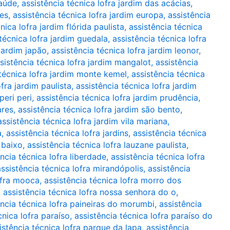
saúde
,
assistência técnica lofra jardim das acácias
,
tes
,
assistência técnica lofra jardim europa
,
assistência
nica lofra jardim flórida paulista
,
assistência técnica
técnica lofra jardim guedala
,
assistência técnica lofra
 jardim japão
,
assistência técnica lofra jardim leonor
,
sistência técnica lofra jardim mangalot
,
assistência
 técnica lofra jardim monte kemel
,
assistência técnica
ofra jardim paulista
,
assistência técnica lofra jardim
peri peri
,
assistência técnica lofra jardim prudência
,
ares
,
assistência técnica lofra jardim são bento
,
assistência técnica lofra jardim vila mariana
,
a
,
assistência técnica lofra jardins
,
assistência técnica
 baixo
,
assistência técnica lofra lauzane paulista
,
ncia técnica lofra liberdade
,
assistência técnica lofra
assistência técnica lofra mirandópolis
,
assistência
ofra mooca
,
assistência técnica lofra morro dos
,
assistência técnica lofra nossa senhora do o
,
ência técnica lofra paineiras do morumbi
,
assistência
cnica lofra paraíso
,
assistência técnica lofra paraíso do
istência técnica lofra parque da lapa
,
assistência