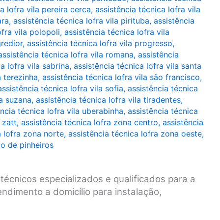
a lofra vila pereira cerca
,
assistência técnica lofra vila
ara
,
assistência técnica lofra vila pirituba
,
assistência
fra vila polopoli
,
assistência técnica lofra vila
gredior
,
assistência técnica lofra vila progresso
,
assistência técnica lofra vila romana
,
assistência
a lofra vila sabrina
,
assistência técnica lofra vila santa
a terezinha
,
assistência técnica lofra vila são francisco
,
assistência técnica lofra vila sofia
,
assistência técnica
la suzana
,
assistência técnica lofra vila tiradentes
,
ncia técnica lofra vila uberabinha
,
assistência técnica
 zatt
,
assistência técnica lofra zona centro
,
assistência
a lofra zona norte
,
assistência técnica lofra zona oeste
,
to de pinheiros
técnicos especializados e qualificados para a
ndimento a domicílio para instalação,