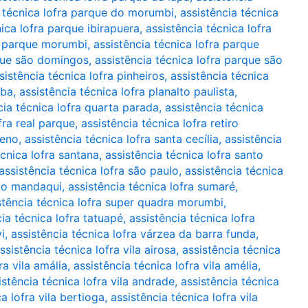
a técnica lofra parque do morumbi
,
assistência técnica
nica lofra parque ibirapuera
,
assistência técnica lofra
ra parque morumbi
,
assistência técnica lofra parque
rque são domingos
,
assistência técnica lofra parque são
sistência técnica lofra pinheiros
,
assistência técnica
uba
,
assistência técnica lofra planalto paulista
,
cia técnica lofra quarta parada
,
assistência técnica
fra real parque
,
assistência técnica lofra retiro
ueno
,
assistência técnica lofra santa cecília
,
assistência
écnica lofra santana
,
assistência técnica lofra santo
assistência técnica lofra são paulo
,
assistência técnica
 do mandaqui
,
assistência técnica lofra sumaré
,
stência técnica lofra super quadra morumbi
,
cia técnica lofra tatuapé
,
assistência técnica lofra
i
,
assistência técnica lofra várzea da barra funda
,
ssistência técnica lofra vila airosa
,
assistência técnica
ra vila amália
,
assistência técnica lofra vila amélia
,
istência técnica lofra vila andrade
,
assistência técnica
a lofra vila bertioga
,
assistência técnica lofra vila