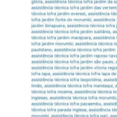
glória
,
assistência técnica lofra jardim da 
assistência técnica lofra jardim das verten
técnica lofra jardim everest
,
assistência téc
lofra jardim fonte do morumbi
,
assistência 
jardim ibirapuera
,
assistência técnica lofra
assistência técnica lofra jardim lusitânia
,
as
técnica lofra jardim marajoara
,
assistência
lofra jardim morumbi
,
assistência técnica l
paulistano
,
assistência técnica lofra jardim 
assistência técnica lofra jardim raposo tav
assistência técnica lofra jardim são paulo
,
assistência técnica lofra jardim vitoria regi
lofra lapa
,
assistência técnica lofra lapa de
assistência técnica lofra leopoldina
,
assistê
limão
,
assistência técnica lofra mandaqui
,
técnica lofra moema
,
assistência técnica l
ingleses
,
assistência técnica lofra morumbi
assistência técnica lofra pacaembu
,
assist
técnica lofra parada inglesa
,
assistência té
morumbi
,
assistência técnica lofra pari
,
ass