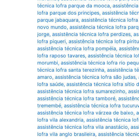
técnica lofra parque da mooca
,
assistênci
lofra parque dos principes
,
assistência téc
parque jabaquara
,
assistência técnica lof
novo mundo
,
assistência técnica lofra pa
jorge
,
assistência técnica lofra perdizes
,
as
lofra piqueri
,
assistência técnica lofra pirit
assistência técnica lofra pompéia
,
assistên
lofra raposo tavares
,
assistência técnica lo
morumbi
,
assistência técnica lofra rio peq
técnica lofra santa terezinha
,
assistência t
amaro
,
assistência técnica lofra são judas
,
lofra saúde
,
assistência técnica lofra sítio
assistência técnica lofra sumarezinho
,
assi
assistência técnica lofra tamboré
,
assistên
tremembé
,
assistência técnica lofra tucuruv
assistência técnica lofra várzea de baixo
,
a
lofra vila alexandria
,
assistência técnica lof
assistência técnica lofra vila anastácio
,
ass
lofra vila anglo brasileira
,
assistência técnic