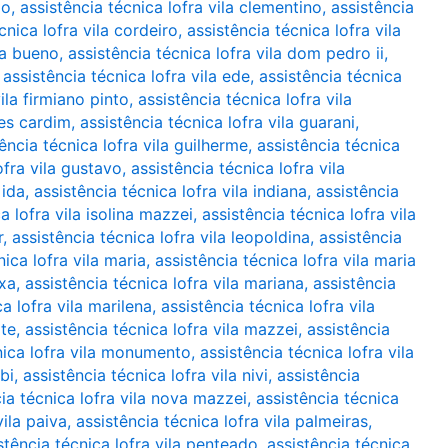
ão
,
assistência técnica lofra vila clementino
,
assistência
cnica lofra vila cordeiro
,
assistência técnica lofra vila
ha bueno
,
assistência técnica lofra vila dom pedro ii
,
,
assistência técnica lofra vila ede
,
assistência técnica
ila firmiano pinto
,
assistência técnica lofra vila
mes cardim
,
assistência técnica lofra vila guarani
,
ência técnica lofra vila guilherme
,
assistência técnica
ofra vila gustavo
,
assistência técnica lofra vila
 ida
,
assistência técnica lofra vila indiana
,
assistência
a lofra vila isolina mazzei
,
assistência técnica lofra vila
r
,
assistência técnica lofra vila leopoldina
,
assistência
nica lofra vila maria
,
assistência técnica lofra vila maria
ixa
,
assistência técnica lofra vila mariana
,
assistência
a lofra vila marilena
,
assistência técnica lofra vila
ote
,
assistência técnica lofra vila mazzei
,
assistência
nica lofra vila monumento
,
assistência técnica lofra vila
bi
,
assistência técnica lofra vila nivi
,
assistência
ia técnica lofra vila nova mazzei
,
assistência técnica
vila paiva
,
assistência técnica lofra vila palmeiras
,
stência técnica lofra vila penteado
,
assistência técnica