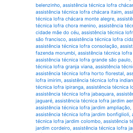
belenzinho
,
assistência técnica lofra chácar
assistência técnica lofra chácara itaim
,
ass
técnica lofra chácara monte alegre
,
assistê
técnica lofra chora menino
,
assistência téc
cidade mãe do céu
,
assistência técnica lo
são francisco
,
assistência técnica lofra ci
assistência técnica lofra consolação
,
assis
fazenda morumbi
,
assistência técnica lofr
assistência técnica lofra grande são paulo
técnica lofra granja viana
,
assistência técni
assistência técnica lofra horto florestal
,
ass
lofra imirim
,
assistência técnica lofra india
técnica lofra ipiranga
,
assistência técnica l
assistência técnica lofra jabaquara
,
assistê
jaguaré
,
assistência técnica lofra jardim a
assistência técnica lofra jardim ampliação
,
assistência técnica lofra jardim bonfiglioli
,
técnica lofra jardim colombo
,
assistência t
jardim cordeiro
,
assistência técnica lofra j