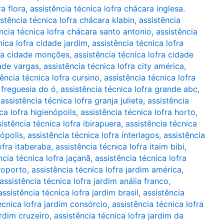
a flora
,
assistência técnica lofra chácara inglesa.
istência técnica lofra chácara klabin
,
assistência
ncia técnica lofra chácara santo antonio
,
assistência
nica lofra cidade jardim
,
assistência técnica lofra
fra cidade monções
,
assistência técnica lofra cidade
dade vargas
,
assistência técnica lofra city américa
,
tência técnica lofra cursino
,
assistência técnica lofra
a freguesia do ó
,
assistência técnica lofra grande abc
,
,
assistência técnica lofra granja julieta
,
assistência
ca lofra higienópolis
,
assistência técnica lofra horto
,
istência técnica lofra ibirapuera
,
assistência técnica
nópolis
,
assistência técnica lofra interlagos
,
assistência
ofra itaberaba
,
assistência técnica lofra itaim bibi
,
ncia técnica lofra jaçanã
,
assistência técnica lofra
eroporto
,
assistência técnica lofra jardim américa
,
assistência técnica lofra jardim anália franco
,
assistência técnica lofra jardim brasil
,
assistência
écnica lofra jardim consórcio
,
assistência técnica lofra
ardim cruzeiro
,
assistência técnica lofra jardim da