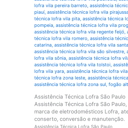
lofra vila pereira barreto
,
assistência técnic
piauí
,
assistência técnica lofra vila pirajuss
técnica lofra vila pita
,
assistência técnica lo
pompeia
,
assistência técnica lofra vila pro
assistência técnica lofra vila regente feijó
,
técnica lofra vila romero
,
assistência técnic
catarina
,
assistência técnica lofra vila sant
assistência técnica lofra vila são silvestre
,
lofra vila sônia
,
assistência técnica lofra vi
assistência técnica lofra vila tolstoi
,
assistê
lofra vila yara
,
assistência técnica lofra vila
técnica lofra zona leste
,
assistência técnic
assistência técnica lofra zona sul
,
fogão al
Assistência Técnica Lofra São Paulo
Assistência Técnica Lofra São Paulo, 
marca de eletrodomésticos Lofra, ate
conserto, conversão e manutenção.
Assistência Técnica Lofra São Paulo