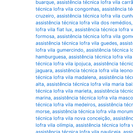
buarque
,
assistência técnica lofra vila carr
técnica lofra vila congonhas
,
assistência té
cruzeiro
,
assistência técnica lofra vila cun
assistência técnica lofra vila dos remédios
lofra vila fiat lux
,
assistência técnica lofra v
formosa
,
assistência técnica lofra vila go
assistência técnica lofra vila guedes
,
assist
lofra vila gumercindo
,
assistência técnica l
hamburguesa
,
assistência técnica lofra vila
técnica lofra vila ipojuca
,
assistência técnic
jaguara
,
assistência técnica lofra vila leono
técnica lofra vila madalena
,
assistência téc
alta
,
assistência técnica lofra vila maria ba
técnica lofra vila marieta
,
assistência técnic
marina
,
assistência técnica lofra vila masc
técnica lofra vila medeiros
,
assistência téc
morse
,
assistência técnica lofra vila morum
técnica lofra vila nova conceição
,
assistênc
lofra vila olímpia
,
assistência técnica lofra 
assistência técnica lofra vila pauliceia
,
assi