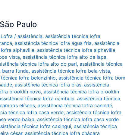
 São Paulo
 Lofra
/
assistência
,
assistência técnica lofra
branca
,
assistência técnica lofra água fria
,
assistência
lofra alphaville
,
assistência técnica lofra alphaville
boa vista
,
assistência técnica lofra alto da lapa
,
sistência técnica lofra alto do pari
,
assistência técnica
a barra funda
,
assistência técnica lofra bela vista
,
 técnica lofra belenzinho
,
assistência técnica lofra bom
 saúde
,
assistência técnica lofra brás
,
assistência
lofra brooklin novo
,
assistência técnica lofra brooklin
assistência técnica lofra cambuci
,
assistência técnica
a campos elíseos
,
assistência técnica lofra canindé
,
ncia técnica lofra casa verde
,
assistência técnica lofra
casa verde baixa
,
assistência técnica lofra casa verde
sistência técnica lofra caxingui
,
assistência técnica
ueira césar
,
assistência técnica lofra chácara