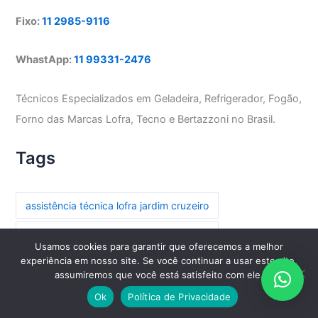
Fixo:
11 2985-9116
WhastApp:
11 99331-2476
Técnicos Especializados em Geladeira, Refrigerador, Fogão,
Forno das Marcas Lofra, Tecno e Bertazzoni no Brasil.
Tags
assistência técnica lofra jardim cruzeiro
assistência técnica lofra parada inglesa
Usamos cookies para garantir que oferecemos a melhor
experiência em nosso site. Se você continuar a usar este site,
assistência técnica lofra paraíso
assumiremos que você está satisfeito com ele.
assistência técnica lofra paraíso do morumbi
Ok
Política de Privacidade