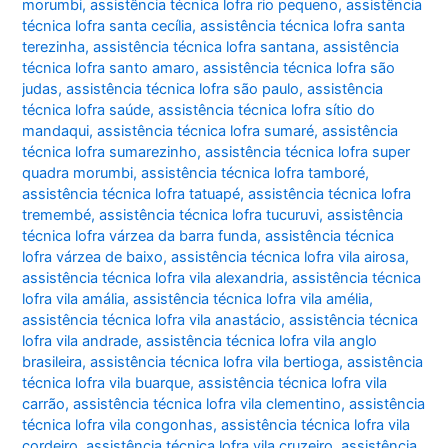
morumbi
,
assistência técnica lofra rio pequeno
,
assistência
técnica lofra santa cecília
,
assistência técnica lofra santa
terezinha
,
assistência técnica lofra santana
,
assistência
técnica lofra santo amaro
,
assistência técnica lofra são
judas
,
assistência técnica lofra são paulo
,
assistência
técnica lofra saúde
,
assistência técnica lofra sítio do
mandaqui
,
assistência técnica lofra sumaré
,
assistência
técnica lofra sumarezinho
,
assistência técnica lofra super
quadra morumbi
,
assistência técnica lofra tamboré
,
assistência técnica lofra tatuapé
,
assistência técnica lofra
tremembé
,
assistência técnica lofra tucuruvi
,
assistência
técnica lofra várzea da barra funda
,
assistência técnica
lofra várzea de baixo
,
assistência técnica lofra vila airosa
,
assistência técnica lofra vila alexandria
,
assistência técnica
lofra vila amália
,
assistência técnica lofra vila amélia
,
assistência técnica lofra vila anastácio
,
assistência técnica
lofra vila andrade
,
assistência técnica lofra vila anglo
brasileira
,
assistência técnica lofra vila bertioga
,
assistência
técnica lofra vila buarque
,
assistência técnica lofra vila
carrão
,
assistência técnica lofra vila clementino
,
assistência
técnica lofra vila congonhas
,
assistência técnica lofra vila
cordeiro
,
assistência técnica lofra vila cruzeiro
,
assistência