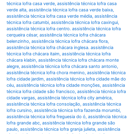
técnica lofra casa verde
,
assistência técnica lofra casa
verde alta
,
assistência técnica lofra casa verde baixa
,
assistência técnica lofra casa verde média
,
assistência
técnica lofra catumbi
,
assistência técnica lofra caxingui
,
assistência técnica lofra centro. assistência técnica lofra
cerqueira césar
,
assistência técnica lofra chácara
belenzinho
,
assistência técnica lofra chácara flora
,
assistência técnica lofra chácara inglesa. assistência
técnica lofra chácara itaim
,
assistência técnica lofra
chácara klabin
,
assistência técnica lofra chácara monte
alegre
,
assistência técnica lofra chácara santo antonio
,
assistência técnica lofra chora menino
,
assistência técnica
lofra cidade jardim
,
assistência técnica lofra cidade mãe do
céu
,
assistência técnica lofra cidade monções
,
assistência
técnica lofra cidade são francisco
,
assistência técnica lofra
cidade vargas
,
assistência técnica lofra city américa
,
assistência técnica lofra consolação
,
assistência técnica
lofra cursino
,
assistência técnica lofra fazenda morumbi
,
assistência técnica lofra freguesia do ó
,
assistência técnica
lofra grande abc
,
assistência técnica lofra grande são
paulo
,
assistência técnica lofra granja julieta
,
assistência