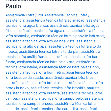
Paulo
Assistência Lofra
/ Por
Assistência Técnica Lofra
/
assistência
,
assistência técnica lofra aclimação
,
assistência
técnica lofra água branca
,
assistência técnica lofra água
fria
,
assistência técnica lofra água rasa
,
assistência técnica
lofra alphaville
,
assistência técnica lofra alphaville industrial
,
assistência técnica lofra alto da boa vista
,
assistência
técnica lofra alto da lapa
,
assistência técnica lofra alto da
mooca
,
assistência técnica lofra alto do pari
,
assistência
técnica lofra anália franco
,
assistência técnica lofra barra
funda
,
assistência técnica lofra bela vista
,
assistência
técnica lofra belém
,
assistência técnica lofra belenzinho
,
assistência técnica lofra bom retiro
,
assistência técnica
lofra bosque da saúde
,
assistência técnica lofra brás
,
assistência técnica lofra brooklin
,
assistência técnica lofra
brooklin novo
,
assistência técnica lofra brooklin paulista
,
assistência técnica lofra butantã
,
assistência técnica lofra
cambuci
,
assistência técnica lofra campo belo
,
assistência
técnica lofra campos elíseos
,
assistência técnica lofra
canindé
,
assistência técnica lofra carandiru
,
assistência