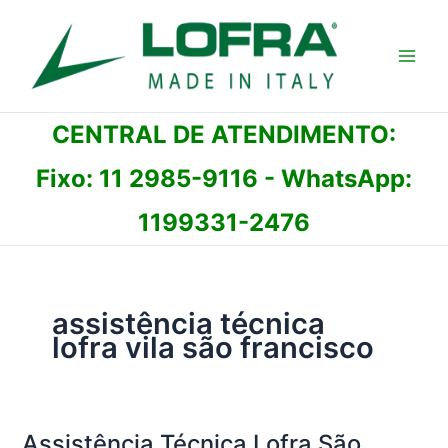
Ir
para
o
conteúdo
CENTRAL DE ATENDIMENTO:
Fixo:
11 2985-9116
- WhatsApp:
1199331-2476
assistência técnica
lofra vila são francisco
Assistência Técnica Lofra São