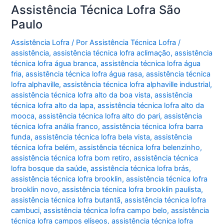
Assistência Técnica Lofra São
Paulo
Assistência Lofra
/ Por
Assistência Técnica Lofra
/
assistência
,
assistência técnica lofra aclimação
,
assistência
técnica lofra água branca
,
assistência técnica lofra água
fria
,
assistência técnica lofra água rasa
,
assistência técnica
lofra alphaville
,
assistência técnica lofra alphaville industrial
,
assistência técnica lofra alto da boa vista
,
assistência
técnica lofra alto da lapa
,
assistência técnica lofra alto da
mooca
,
assistência técnica lofra alto do pari
,
assistência
técnica lofra anália franco
,
assistência técnica lofra barra
funda
,
assistência técnica lofra bela vista
,
assistência
técnica lofra belém
,
assistência técnica lofra belenzinho
,
assistência técnica lofra bom retiro
,
assistência técnica
lofra bosque da saúde
,
assistência técnica lofra brás
,
assistência técnica lofra brooklin
,
assistência técnica lofra
brooklin novo
,
assistência técnica lofra brooklin paulista
,
assistência técnica lofra butantã
,
assistência técnica lofra
cambuci
,
assistência técnica lofra campo belo
,
assistência
técnica lofra campos elíseos
,
assistência técnica lofra