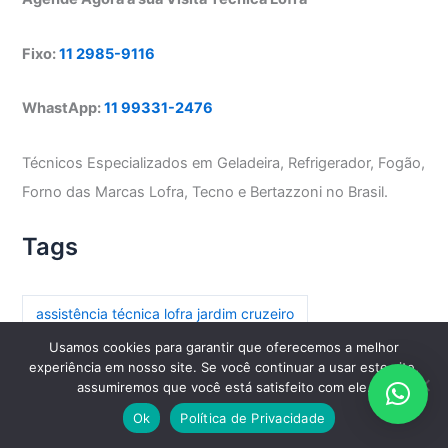
Fixo:
11 2985-9116
WhastApp:
11 99331-2476
Técnicos Especializados em Geladeira, Refrigerador, Fogão,
Forno das Marcas Lofra, Tecno e Bertazzoni no Brasil.
Tags
assistência técnica lofra jardim cruzeiro
Usamos cookies para garantir que oferecemos a melhor
assistência técnica lofra parada inglesa
experiência em nosso site. Se você continuar a usar este site,
assumiremos que você está satisfeito com ele.
assistência técnica lofra paraíso
Ok
Política de Privacidade
assistência técnica lofra paraíso do morumbi