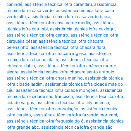
canindé
,
assistência técnica lofra carandiru
,
assistência
técnica lofra casa verde
,
assistência técnica lofra casa
verde alta
,
assistência técnica lofra casa verde baixa
,
assistência técnica lofra casa verde média
,
assistência
técnica lofra catumbi
,
assistência técnica lofra caxingui
,
assistência técnica lofra centro. assistência técnica lofra
cerqueira césar
,
assistência técnica lofra chácara
belenzinho
,
assistência técnica lofra chácara flora
,
assistência técnica lofra chácara inglesa. assistência
técnica lofra chácara itaim
,
assistência técnica lofra
chácara klabin
,
assistência técnica lofra chácara monte
alegre
,
assistência técnica lofra chácara santo antonio
,
assistência técnica lofra chora menino
,
assistência técnica
lofra cidade jardim
,
assistência técnica lofra cidade mãe do
céu
,
assistência técnica lofra cidade monções
,
assistência
técnica lofra cidade são francisco
,
assistência técnica lofra
cidade vargas
,
assistência técnica lofra city américa
,
assistência técnica lofra consolação
,
assistência técnica
lofra cursino
,
assistência técnica lofra fazenda morumbi
,
assistência técnica lofra freguesia do ó
,
assistência técnica
lofra grande abc
,
assistência técnica lofra grande são