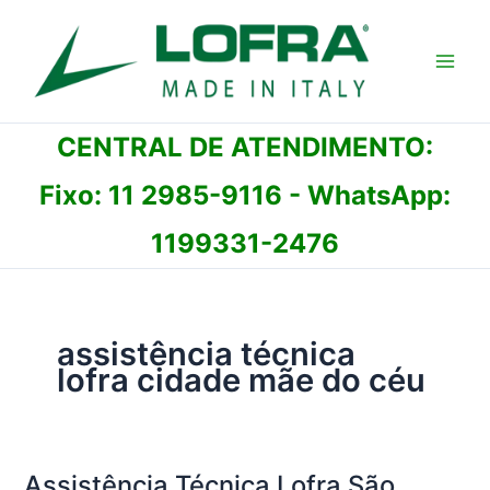
Ir
para
o
conteúdo
CENTRAL DE ATENDIMENTO:
Fixo:
11 2985-9116
- WhatsApp:
1199331-2476
assistência técnica
lofra cidade mãe do céu
Assistência Técnica Lofra São