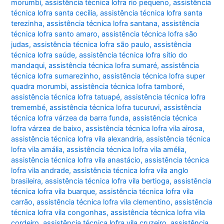
morumbi
,
assistência técnica lofra rio pequeno
,
assistência
técnica lofra santa cecília
,
assistência técnica lofra santa
terezinha
,
assistência técnica lofra santana
,
assistência
técnica lofra santo amaro
,
assistência técnica lofra são
judas
,
assistência técnica lofra são paulo
,
assistência
técnica lofra saúde
,
assistência técnica lofra sítio do
mandaqui
,
assistência técnica lofra sumaré
,
assistência
técnica lofra sumarezinho
,
assistência técnica lofra super
quadra morumbi
,
assistência técnica lofra tamboré
,
assistência técnica lofra tatuapé
,
assistência técnica lofra
tremembé
,
assistência técnica lofra tucuruvi
,
assistência
técnica lofra várzea da barra funda
,
assistência técnica
lofra várzea de baixo
,
assistência técnica lofra vila airosa
,
assistência técnica lofra vila alexandria
,
assistência técnica
lofra vila amália
,
assistência técnica lofra vila amélia
,
assistência técnica lofra vila anastácio
,
assistência técnica
lofra vila andrade
,
assistência técnica lofra vila anglo
brasileira
,
assistência técnica lofra vila bertioga
,
assistência
técnica lofra vila buarque
,
assistência técnica lofra vila
carrão
,
assistência técnica lofra vila clementino
,
assistência
técnica lofra vila congonhas
,
assistência técnica lofra vila
cordeiro
,
assistência técnica lofra vila cruzeiro
,
assistência