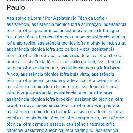
Paulo
Assistência Lofra
/ Por
Assistência Técnica Lofra
/
assistência
,
assistência técnica lofra aclimação
,
assistência
técnica lofra água branca
,
assistência técnica lofra água
fria
,
assistência técnica lofra água rasa
,
assistência técnica
lofra alphaville
,
assistência técnica lofra alphaville industrial
,
assistência técnica lofra alto da boa vista
,
assistência
técnica lofra alto da lapa
,
assistência técnica lofra alto da
mooca
,
assistência técnica lofra alto do pari
,
assistência
técnica lofra anália franco
,
assistência técnica lofra barra
funda
,
assistência técnica lofra bela vista
,
assistência
técnica lofra belém
,
assistência técnica lofra belenzinho
,
assistência técnica lofra bom retiro
,
assistência técnica
lofra bosque da saúde
,
assistência técnica lofra brás
,
assistência técnica lofra brooklin
,
assistência técnica lofra
brooklin novo
,
assistência técnica lofra brooklin paulista
,
assistência técnica lofra butantã
,
assistência técnica lofra
cambuci
,
assistência técnica lofra campo belo
,
assistência
técnica lofra campos elíseos
,
assistência técnica lofra
canindé
,
assistência técnica lofra carandiru
,
assistência