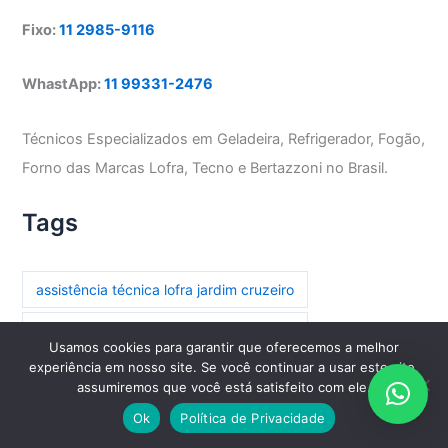
Fixo:
11 2985-9116
WhastApp:
11 99331-2476
Técnicos Especializados em Geladeira, Refrigerador, Fogão,
Forno das Marcas Lofra, Tecno e Bertazzoni no Brasil.
Tags
assistência técnica lofra jardim cruzeiro
assistência técnica lofra parada inglesa
Usamos cookies para garantir que oferecemos a melhor
experiência em nosso site. Se você continuar a usar este site,
assistência técnica lofra paraíso
assumiremos que você está satisfeito com ele.
assistência técnica lofra paraíso do morumbi
Ok
Política de Privacidade