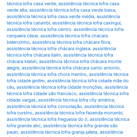
técnica lofra casa verde
,
assistência técnica lofra casa
verde alta
,
assistência técnica lofra casa verde baixa
,
assistência técnica lofra casa verde média
,
assistência
técnica lofra catumbi
,
assistência técnica lofra caxingui
,
assistência técnica lofra centro. assistência técnica lofra
cerqueira césar
,
assistência técnica lofra chácara
belenzinho
,
assistência técnica lofra chácara flora
,
assistência técnica lofra chácara inglesa. assistência
técnica lofra chácara itaim
,
assistência técnica lofra
chácara klabin
,
assistência técnica lofra chácara monte
alegre
,
assistência técnica lofra chácara santo antonio
,
assistência técnica lofra chora menino
,
assistência técnica
lofra cidade jardim
,
assistência técnica lofra cidade mãe do
céu
,
assistência técnica lofra cidade monções
,
assistência
técnica lofra cidade são francisco
,
assistência técnica lofra
cidade vargas
,
assistência técnica lofra city américa
,
assistência técnica lofra consolação
,
assistência técnica
lofra cursino
,
assistência técnica lofra fazenda morumbi
,
assistência técnica lofra freguesia do ó
,
assistência técnica
lofra grande abc
,
assistência técnica lofra grande são
paulo
,
assistência técnica lofra granja julieta
,
assistência