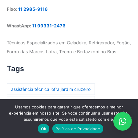
Fixo:
11 2985-9116
WhastApp:
11 99331-2476
Técnicos Especializados em Geladeira, Refrigerador, Fogão,
Forno das Marcas Lofra, Tecno e Bertazzoni no Brasil.
Tags
assistência técnica lofra jardim cruzeiro
assistência técnica lofra parada inglesa
Usamos cookies para garantir que oferecemos a melhor
experiência em nosso site. Se você continuar a usar este site,
assistência técnica lofra paraíso
assumiremos que você está satisfeito com ele.
assistência técnica lofra paraíso do morumbi
Ok
Política de Privacidade