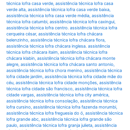
técnica lofra casa verde
,
assistência técnica lofra casa
verde alta
,
assistência técnica lofra casa verde baixa
,
assistência técnica lofra casa verde média
,
assistência
técnica lofra catumbi
,
assistência técnica lofra caxingui
,
assistência técnica lofra centro. assistência técnica lofra
cerqueira césar
,
assistência técnica lofra chácara
belenzinho
,
assistência técnica lofra chácara flora
,
assistência técnica lofra chácara inglesa. assistência
técnica lofra chácara itaim
,
assistência técnica lofra
chácara klabin
,
assistência técnica lofra chácara monte
alegre
,
assistência técnica lofra chácara santo antonio
,
assistência técnica lofra chora menino
,
assistência técnica
lofra cidade jardim
,
assistência técnica lofra cidade mãe do
céu
,
assistência técnica lofra cidade monções
,
assistência
técnica lofra cidade são francisco
,
assistência técnica lofra
cidade vargas
,
assistência técnica lofra city américa
,
assistência técnica lofra consolação
,
assistência técnica
lofra cursino
,
assistência técnica lofra fazenda morumbi
,
assistência técnica lofra freguesia do ó
,
assistência técnica
lofra grande abc
,
assistência técnica lofra grande são
paulo
,
assistência técnica lofra granja julieta
,
assistência