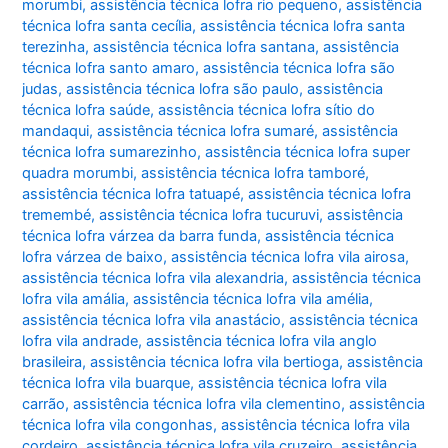
morumbi
,
assistência técnica lofra rio pequeno
,
assistência
técnica lofra santa cecília
,
assistência técnica lofra santa
terezinha
,
assistência técnica lofra santana
,
assistência
técnica lofra santo amaro
,
assistência técnica lofra são
judas
,
assistência técnica lofra são paulo
,
assistência
técnica lofra saúde
,
assistência técnica lofra sítio do
mandaqui
,
assistência técnica lofra sumaré
,
assistência
técnica lofra sumarezinho
,
assistência técnica lofra super
quadra morumbi
,
assistência técnica lofra tamboré
,
assistência técnica lofra tatuapé
,
assistência técnica lofra
tremembé
,
assistência técnica lofra tucuruvi
,
assistência
técnica lofra várzea da barra funda
,
assistência técnica
lofra várzea de baixo
,
assistência técnica lofra vila airosa
,
assistência técnica lofra vila alexandria
,
assistência técnica
lofra vila amália
,
assistência técnica lofra vila amélia
,
assistência técnica lofra vila anastácio
,
assistência técnica
lofra vila andrade
,
assistência técnica lofra vila anglo
brasileira
,
assistência técnica lofra vila bertioga
,
assistência
técnica lofra vila buarque
,
assistência técnica lofra vila
carrão
,
assistência técnica lofra vila clementino
,
assistência
técnica lofra vila congonhas
,
assistência técnica lofra vila
cordeiro
,
assistência técnica lofra vila cruzeiro
,
assistência