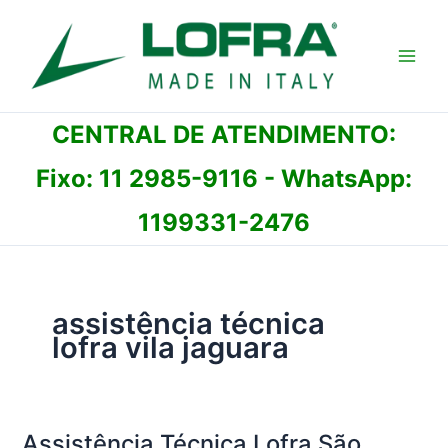
Ir
para
o
conteúdo
CENTRAL DE ATENDIMENTO:
Fixo:
11 2985-9116
- WhatsApp:
1199331-2476
assistência técnica
lofra vila jaguara
Assistência Técnica Lofra São