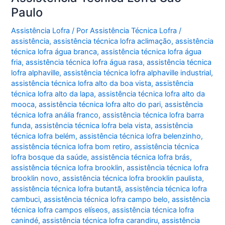
Paulo
Assistência Lofra
/ Por
Assistência Técnica Lofra
/
assistência
,
assistência técnica lofra aclimação
,
assistência
técnica lofra água branca
,
assistência técnica lofra água
fria
,
assistência técnica lofra água rasa
,
assistência técnica
lofra alphaville
,
assistência técnica lofra alphaville industrial
,
assistência técnica lofra alto da boa vista
,
assistência
técnica lofra alto da lapa
,
assistência técnica lofra alto da
mooca
,
assistência técnica lofra alto do pari
,
assistência
técnica lofra anália franco
,
assistência técnica lofra barra
funda
,
assistência técnica lofra bela vista
,
assistência
técnica lofra belém
,
assistência técnica lofra belenzinho
,
assistência técnica lofra bom retiro
,
assistência técnica
lofra bosque da saúde
,
assistência técnica lofra brás
,
assistência técnica lofra brooklin
,
assistência técnica lofra
brooklin novo
,
assistência técnica lofra brooklin paulista
,
assistência técnica lofra butantã
,
assistência técnica lofra
cambuci
,
assistência técnica lofra campo belo
,
assistência
técnica lofra campos elíseos
,
assistência técnica lofra
canindé
,
assistência técnica lofra carandiru
,
assistência