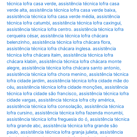
técnica lofra casa verde
,
assistência técnica lofra casa
verde alta
,
assistência técnica lofra casa verde baixa
,
assistência técnica lofra casa verde média
,
assistência
técnica lofra catumbi
,
assistência técnica lofra caxingui
,
assistência técnica lofra centro. assistência técnica lofra
cerqueira césar
,
assistência técnica lofra chácara
belenzinho
,
assistência técnica lofra chácara flora
,
assistência técnica lofra chácara inglesa. assistência
técnica lofra chácara itaim
,
assistência técnica lofra
chácara klabin
,
assistência técnica lofra chácara monte
alegre
,
assistência técnica lofra chácara santo antonio
,
assistência técnica lofra chora menino
,
assistência técnica
lofra cidade jardim
,
assistência técnica lofra cidade mãe do
céu
,
assistência técnica lofra cidade monções
,
assistência
técnica lofra cidade são francisco
,
assistência técnica lofra
cidade vargas
,
assistência técnica lofra city américa
,
assistência técnica lofra consolação
,
assistência técnica
lofra cursino
,
assistência técnica lofra fazenda morumbi
,
assistência técnica lofra freguesia do ó
,
assistência técnica
lofra grande abc
,
assistência técnica lofra grande são
paulo
,
assistência técnica lofra granja julieta
,
assistência