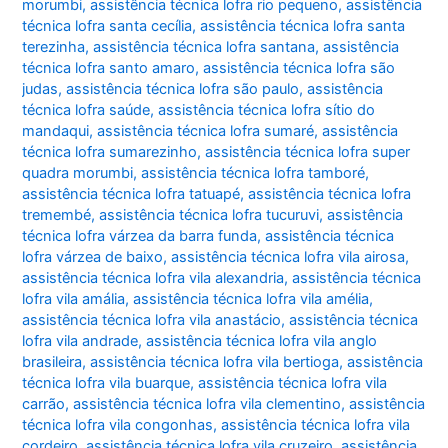
morumbi
,
assistência técnica lofra rio pequeno
,
assistência
técnica lofra santa cecília
,
assistência técnica lofra santa
terezinha
,
assistência técnica lofra santana
,
assistência
técnica lofra santo amaro
,
assistência técnica lofra são
judas
,
assistência técnica lofra são paulo
,
assistência
técnica lofra saúde
,
assistência técnica lofra sítio do
mandaqui
,
assistência técnica lofra sumaré
,
assistência
técnica lofra sumarezinho
,
assistência técnica lofra super
quadra morumbi
,
assistência técnica lofra tamboré
,
assistência técnica lofra tatuapé
,
assistência técnica lofra
tremembé
,
assistência técnica lofra tucuruvi
,
assistência
técnica lofra várzea da barra funda
,
assistência técnica
lofra várzea de baixo
,
assistência técnica lofra vila airosa
,
assistência técnica lofra vila alexandria
,
assistência técnica
lofra vila amália
,
assistência técnica lofra vila amélia
,
assistência técnica lofra vila anastácio
,
assistência técnica
lofra vila andrade
,
assistência técnica lofra vila anglo
brasileira
,
assistência técnica lofra vila bertioga
,
assistência
técnica lofra vila buarque
,
assistência técnica lofra vila
carrão
,
assistência técnica lofra vila clementino
,
assistência
técnica lofra vila congonhas
,
assistência técnica lofra vila
cordeiro
,
assistência técnica lofra vila cruzeiro
,
assistência