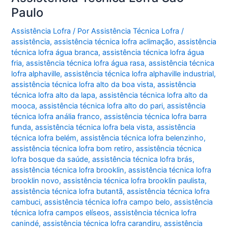
Paulo
Assistência Lofra
/ Por
Assistência Técnica Lofra
/
assistência
,
assistência técnica lofra aclimação
,
assistência
técnica lofra água branca
,
assistência técnica lofra água
fria
,
assistência técnica lofra água rasa
,
assistência técnica
lofra alphaville
,
assistência técnica lofra alphaville industrial
,
assistência técnica lofra alto da boa vista
,
assistência
técnica lofra alto da lapa
,
assistência técnica lofra alto da
mooca
,
assistência técnica lofra alto do pari
,
assistência
técnica lofra anália franco
,
assistência técnica lofra barra
funda
,
assistência técnica lofra bela vista
,
assistência
técnica lofra belém
,
assistência técnica lofra belenzinho
,
assistência técnica lofra bom retiro
,
assistência técnica
lofra bosque da saúde
,
assistência técnica lofra brás
,
assistência técnica lofra brooklin
,
assistência técnica lofra
brooklin novo
,
assistência técnica lofra brooklin paulista
,
assistência técnica lofra butantã
,
assistência técnica lofra
cambuci
,
assistência técnica lofra campo belo
,
assistência
técnica lofra campos elíseos
,
assistência técnica lofra
canindé
,
assistência técnica lofra carandiru
,
assistência