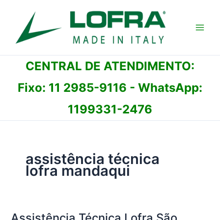
Ir
para
o
conteúdo
CENTRAL DE ATENDIMENTO:
Fixo:
11 2985-9116
- WhatsApp:
1199331-2476
assistência técnica
lofra mandaqui
Assistência Técnica Lofra São