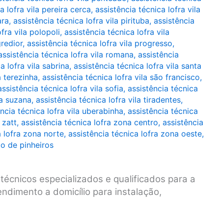
a lofra vila pereira cerca
,
assistência técnica lofra vila
ara
,
assistência técnica lofra vila pirituba
,
assistência
fra vila polopoli
,
assistência técnica lofra vila
gredior
,
assistência técnica lofra vila progresso
,
assistência técnica lofra vila romana
,
assistência
a lofra vila sabrina
,
assistência técnica lofra vila santa
a terezinha
,
assistência técnica lofra vila são francisco
,
assistência técnica lofra vila sofia
,
assistência técnica
la suzana
,
assistência técnica lofra vila tiradentes
,
ncia técnica lofra vila uberabinha
,
assistência técnica
 zatt
,
assistência técnica lofra zona centro
,
assistência
a lofra zona norte
,
assistência técnica lofra zona oeste
,
to de pinheiros
técnicos especializados e qualificados para a
ndimento a domicílio para instalação,