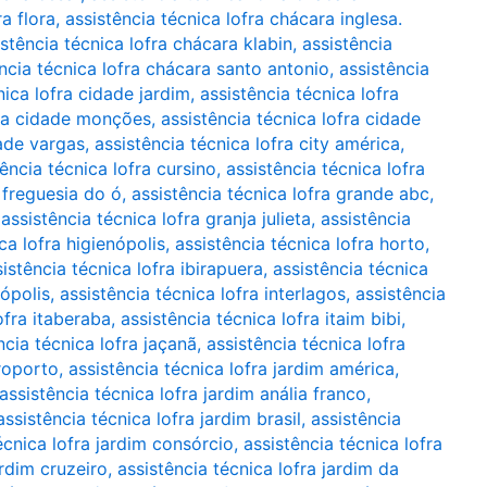
a flora
,
assistência técnica lofra chácara inglesa.
istência técnica lofra chácara klabin
,
assistência
ncia técnica lofra chácara santo antonio
,
assistência
nica lofra cidade jardim
,
assistência técnica lofra
fra cidade monções
,
assistência técnica lofra cidade
dade vargas
,
assistência técnica lofra city américa
,
tência técnica lofra cursino
,
assistência técnica lofra
a freguesia do ó
,
assistência técnica lofra grande abc
,
,
assistência técnica lofra granja julieta
,
assistência
ca lofra higienópolis
,
assistência técnica lofra horto
,
istência técnica lofra ibirapuera
,
assistência técnica
nópolis
,
assistência técnica lofra interlagos
,
assistência
ofra itaberaba
,
assistência técnica lofra itaim bibi
,
ncia técnica lofra jaçanã
,
assistência técnica lofra
eroporto
,
assistência técnica lofra jardim américa
,
assistência técnica lofra jardim anália franco
,
assistência técnica lofra jardim brasil
,
assistência
écnica lofra jardim consórcio
,
assistência técnica lofra
ardim cruzeiro
,
assistência técnica lofra jardim da