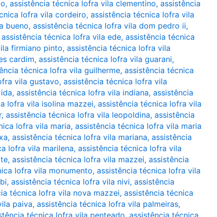
ão
,
assistência técnica lofra vila clementino
,
assistência
cnica lofra vila cordeiro
,
assistência técnica lofra vila
ha bueno
,
assistência técnica lofra vila dom pedro ii
,
,
assistência técnica lofra vila ede
,
assistência técnica
ila firmiano pinto
,
assistência técnica lofra vila
mes cardim
,
assistência técnica lofra vila guarani
,
ência técnica lofra vila guilherme
,
assistência técnica
ofra vila gustavo
,
assistência técnica lofra vila
 ida
,
assistência técnica lofra vila indiana
,
assistência
a lofra vila isolina mazzei
,
assistência técnica lofra vila
r
,
assistência técnica lofra vila leopoldina
,
assistência
nica lofra vila maria
,
assistência técnica lofra vila maria
ixa
,
assistência técnica lofra vila mariana
,
assistência
a lofra vila marilena
,
assistência técnica lofra vila
ote
,
assistência técnica lofra vila mazzei
,
assistência
nica lofra vila monumento
,
assistência técnica lofra vila
bi
,
assistência técnica lofra vila nivi
,
assistência
ia técnica lofra vila nova mazzei
,
assistência técnica
vila paiva
,
assistência técnica lofra vila palmeiras
,
stência técnica lofra vila penteado
,
assistência técnica