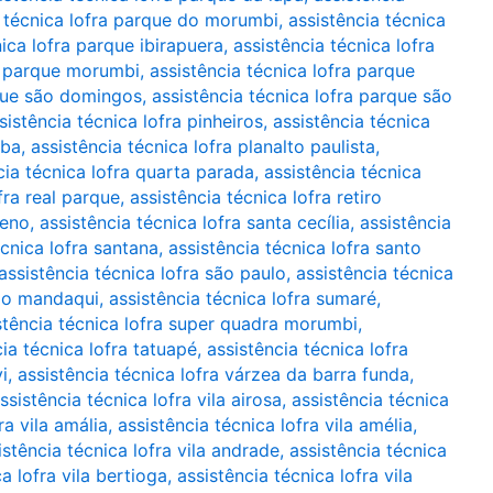
a técnica lofra parque do morumbi
,
assistência técnica
nica lofra parque ibirapuera
,
assistência técnica lofra
ra parque morumbi
,
assistência técnica lofra parque
rque são domingos
,
assistência técnica lofra parque são
sistência técnica lofra pinheiros
,
assistência técnica
uba
,
assistência técnica lofra planalto paulista
,
cia técnica lofra quarta parada
,
assistência técnica
fra real parque
,
assistência técnica lofra retiro
ueno
,
assistência técnica lofra santa cecília
,
assistência
écnica lofra santana
,
assistência técnica lofra santo
assistência técnica lofra são paulo
,
assistência técnica
 do mandaqui
,
assistência técnica lofra sumaré
,
stência técnica lofra super quadra morumbi
,
cia técnica lofra tatuapé
,
assistência técnica lofra
i
,
assistência técnica lofra várzea da barra funda
,
ssistência técnica lofra vila airosa
,
assistência técnica
ra vila amália
,
assistência técnica lofra vila amélia
,
istência técnica lofra vila andrade
,
assistência técnica
a lofra vila bertioga
,
assistência técnica lofra vila