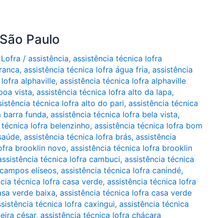
 São Paulo
 Lofra
/
assistência
,
assistência técnica lofra
branca
,
assistência técnica lofra água fria
,
assistência
lofra alphaville
,
assistência técnica lofra alphaville
boa vista
,
assistência técnica lofra alto da lapa
,
sistência técnica lofra alto do pari
,
assistência técnica
a barra funda
,
assistência técnica lofra bela vista
,
 técnica lofra belenzinho
,
assistência técnica lofra bom
 saúde
,
assistência técnica lofra brás
,
assistência
lofra brooklin novo
,
assistência técnica lofra brooklin
assistência técnica lofra cambuci
,
assistência técnica
a campos elíseos
,
assistência técnica lofra canindé
,
ncia técnica lofra casa verde
,
assistência técnica lofra
casa verde baixa
,
assistência técnica lofra casa verde
sistência técnica lofra caxingui
,
assistência técnica
ueira césar
,
assistência técnica lofra chácara