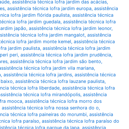
saúde
,
assistência técnica lofra jardim das acácias
,
tes
,
assistência técnica lofra jardim europa
,
assistência
nica lofra jardim flórida paulista
,
assistência técnica
técnica lofra jardim guedala
,
assistência técnica lofra
 jardim japão
,
assistência técnica lofra jardim leonor
,
sistência técnica lofra jardim mangalot
,
assistência
 técnica lofra jardim monte kemel
,
assistência técnica
ofra jardim paulista
,
assistência técnica lofra jardim
peri peri
,
assistência técnica lofra jardim prudência
,
ares
,
assistência técnica lofra jardim são bento
,
assistência técnica lofra jardim vila mariana
,
a
,
assistência técnica lofra jardins
,
assistência técnica
 baixo
,
assistência técnica lofra lauzane paulista
,
ncia técnica lofra liberdade
,
assistência técnica lofra
assistência técnica lofra mirandópolis
,
assistência
ofra mooca
,
assistência técnica lofra morro dos
,
assistência técnica lofra nossa senhora do o
,
ência técnica lofra paineiras do morumbi
,
assistência
cnica lofra paraíso
,
assistência técnica lofra paraíso do
istência técnica lofra parque da lapa
,
assistência