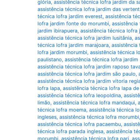
glória
,
assistência técnica lofra jardim da 
assistência técnica lofra jardim das verten
técnica lofra jardim everest
,
assistência téc
lofra jardim fonte do morumbi
,
assistência 
jardim ibirapuera
,
assistência técnica lofra
assistência técnica lofra jardim lusitânia
,
as
técnica lofra jardim marajoara
,
assistência
lofra jardim morumbi
,
assistência técnica l
paulistano
,
assistência técnica lofra jardim 
assistência técnica lofra jardim raposo tav
assistência técnica lofra jardim são paulo
,
assistência técnica lofra jardim vitoria regi
lofra lapa
,
assistência técnica lofra lapa de
assistência técnica lofra leopoldina
,
assistê
limão
,
assistência técnica lofra mandaqui
,
técnica lofra moema
,
assistência técnica l
ingleses
,
assistência técnica lofra morumbi
assistência técnica lofra pacaembu
,
assist
técnica lofra parada inglesa
,
assistência té
morumbi
,
assistência técnica lofra pari
,
ass