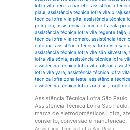
lofra vila pereira barreto
,
assistência técnic
piauí
,
assistência técnica lofra vila pirajuss
técnica lofra vila pita
,
assistência técnica lo
pompeia
,
assistência técnica lofra vila pro
assistência técnica lofra vila regente feijó
,
técnica lofra vila romero
,
assistência técnic
catarina
,
assistência técnica lofra vila sant
assistência técnica lofra vila são silvestre
,
lofra vila sônia
,
assistência técnica lofra vi
assistência técnica lofra vila tolstoi
,
assistê
lofra vila yara
,
assistência técnica lofra vila
técnica lofra zona leste
,
assistência técnic
assistência técnica lofra zona sul
,
fogão al
Assistência Técnica Lofra São Paulo
Assistência Técnica Lofra São Paulo, 
marca de eletrodomésticos Lofra, ate
conserto, conversão e manutenção.
Assistência Técnica Lofra São Paulo