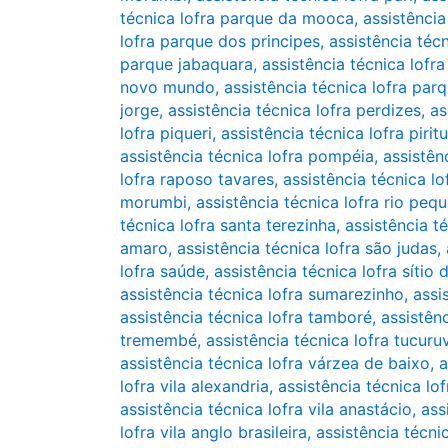
técnica lofra parque da mooca
,
assistênci
lofra parque dos principes
,
assistência téc
parque jabaquara
,
assistência técnica lof
novo mundo
,
assistência técnica lofra pa
jorge
,
assistência técnica lofra perdizes
,
as
lofra piqueri
,
assistência técnica lofra pirit
assistência técnica lofra pompéia
,
assistên
lofra raposo tavares
,
assistência técnica lo
morumbi
,
assistência técnica lofra rio peq
técnica lofra santa terezinha
,
assistência t
amaro
,
assistência técnica lofra são judas
,
lofra saúde
,
assistência técnica lofra sítio
assistência técnica lofra sumarezinho
,
assi
assistência técnica lofra tamboré
,
assistên
tremembé
,
assistência técnica lofra tucuruv
assistência técnica lofra várzea de baixo
,
a
lofra vila alexandria
,
assistência técnica lof
assistência técnica lofra vila anastácio
,
ass
lofra vila anglo brasileira
,
assistência técnic