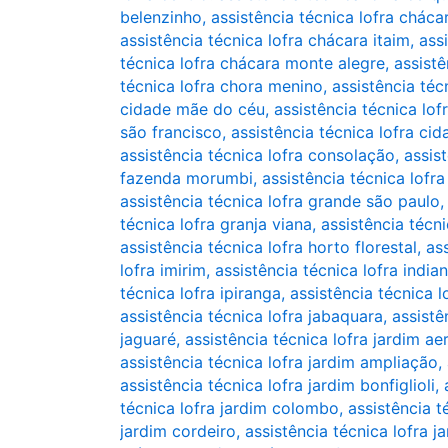
belenzinho
,
assistência técnica lofra chácar
assistência técnica lofra chácara itaim
,
ass
técnica lofra chácara monte alegre
,
assistê
técnica lofra chora menino
,
assistência téc
cidade mãe do céu
,
assistência técnica lo
são francisco
,
assistência técnica lofra ci
assistência técnica lofra consolação
,
assis
fazenda morumbi
,
assistência técnica lofr
assistência técnica lofra grande são paulo
técnica lofra granja viana
,
assistência técni
assistência técnica lofra horto florestal
,
ass
lofra imirim
,
assistência técnica lofra india
técnica lofra ipiranga
,
assistência técnica l
assistência técnica lofra jabaquara
,
assistê
jaguaré
,
assistência técnica lofra jardim a
assistência técnica lofra jardim ampliação
,
assistência técnica lofra jardim bonfiglioli
,
técnica lofra jardim colombo
,
assistência t
jardim cordeiro
,
assistência técnica lofra j