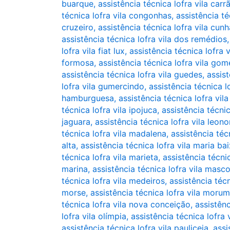
buarque
,
assistência técnica lofra vila carr
técnica lofra vila congonhas
,
assistência té
cruzeiro
,
assistência técnica lofra vila cun
assistência técnica lofra vila dos remédios
lofra vila fiat lux
,
assistência técnica lofra v
formosa
,
assistência técnica lofra vila go
assistência técnica lofra vila guedes
,
assist
lofra vila gumercindo
,
assistência técnica l
hamburguesa
,
assistência técnica lofra vila
técnica lofra vila ipojuca
,
assistência técnic
jaguara
,
assistência técnica lofra vila leono
técnica lofra vila madalena
,
assistência téc
alta
,
assistência técnica lofra vila maria ba
técnica lofra vila marieta
,
assistência técnic
marina
,
assistência técnica lofra vila masc
técnica lofra vila medeiros
,
assistência téc
morse
,
assistência técnica lofra vila morum
técnica lofra vila nova conceição
,
assistênc
lofra vila olímpia
,
assistência técnica lofra 
assistência técnica lofra vila pauliceia
,
assi